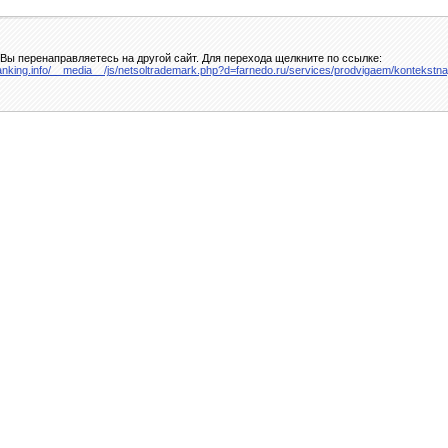
Вы перенаправляетесь на другой сайт. Для перехода щелкните по ссылке:
banking.info/__media__/js/netsoltrademark.php?d=farnedo.ru/services/prodvigaem/kontekstn