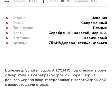
Ширина:
140 см
Высота:
80 см
Глубина:
6 см
Страна:
Испания
Стиль:
Современный
Помещение:
Разные
Цвет:
Серебряный, золотой, черный,
Материал:
коричневый
Артикул:
751415
Дерево, стекло, фольга
Барельеф Schuller Lazos Art.751415 под стеклом в раме
с покрытием из серебряной фольги. Барельеф из
резного дерева покрыт серебряной и золотой фольгой
с инкрустациями стекла.