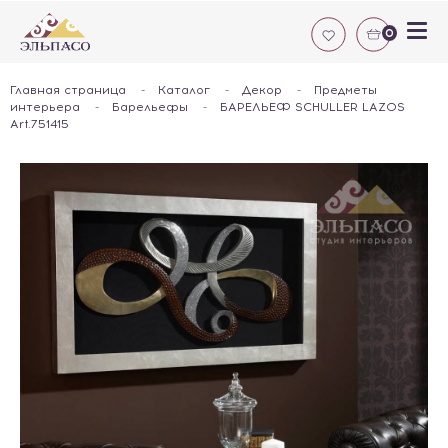
0
Главная страница
-
Каталог
-
Декор
-
Предметы
интерьера
-
Барельефы
-
БАРЕЛЬЕФ SCHULLER LAZOS
Art.751415