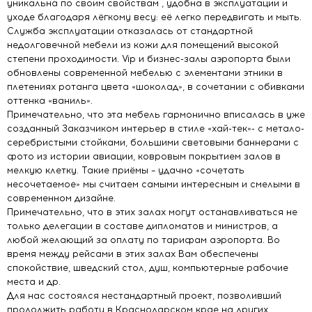
уникальна по своим свойствам , удобна в эксплуатации и
уходе благодаря лёгкому весу: её легко передвигать и мыть.
Служба эксплуатации отказалась от стандартной
недолговечной мебели из кожи для помещений высокой
степени проходимости. Vip и бизнес-залы аэропорта были
обновлены современной мебелью с элементами этники в
плетениях ротанга цвета «шоколад», в сочетании с обивками
оттенка «ваниль».
Примечательно, что эта мебель гармонично вписалась в уже
созданный Заказчиком интерьер в стиле «хай-тек»- с метало-
серебристыми стойками, большими световыми баннерами с
фото из истории авиации, ковровым покрытием залов в
мелкую клетку. Такие приёмы – удачно «сочетать
несочетаемое» мы считаем самыми интересным и смелыми в
современном дизайне.
Примечательно, что в этих залах могут останавливаться не
только делегации в составе дипломатов и министров, а
любой желающий за оплату по тарифам аэропорта. Во
время между рейсами в этих залах Вам обеспечены
спокойствие, шведский стол, душ, компьютерные рабочие
места и др.
Для нас состоялся нестандартный проект, позволивший
продолжить работу в Краснодарском крае на других