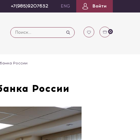
+7(985)9207632
ENG
Войти
0
 банка России
банка России