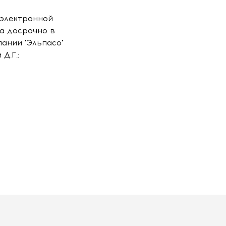
 электронной
а досрочно в
ании "Эльпасо"
Д.Г.: