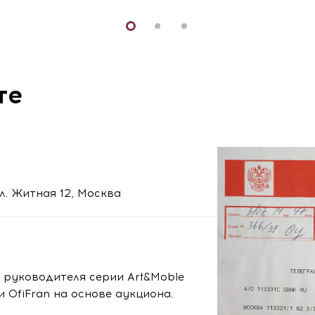
те
л. Житная 12, Москва
 руководителя серии Art&Moble
 OfiFran на основе аукциона.