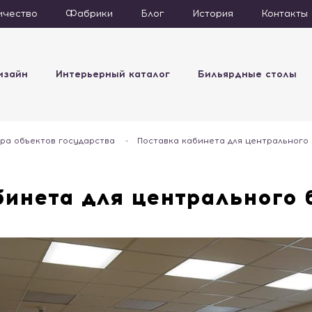
ичество
Фабрики
Блог
История
Контакты
изайн
Интерьерный каталог
Бильярдные столы
ра объектов государства
-
Поставка кабинета для центрального
бинета для центрального 